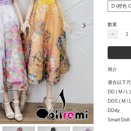
D (橙色 O
數量
−
簡介
適合以下尺寸 S
DD ( M / L )

DDS ( M / L 
DDdy

Smart Doll ( 