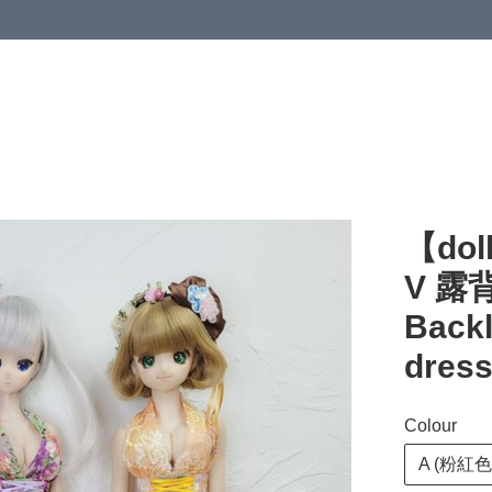
【dol
V 露
Backl
dres
Colour
A (粉紅色 