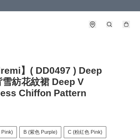
lremi】( DD0497 ) Deep
背雪紡花紋裙 Deep V
ess Chiffon Pattern
s
Pink)
B (紫色 Purple)
C (粉紅色 Pink)