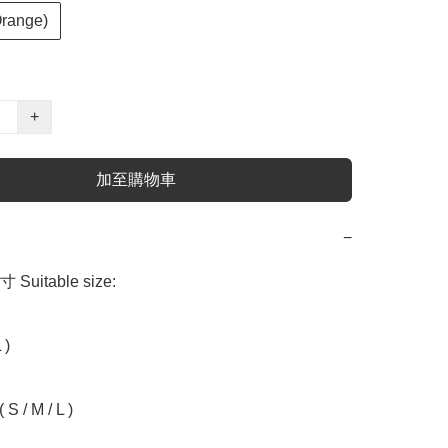
range)
+
加至購物車
−
uitable size:

)

S / M / L )
